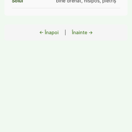
Solul
bine drenat, nisipos, pietriș
← Înapoi
|
Înainte →