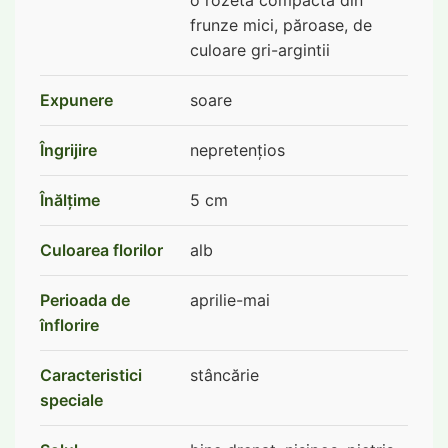
o rozetă compactă din
frunze mici, păroase, de
culoare gri-argintii
Expunere
soare
Îngrijire
nepretențios
Înălţime
5 cm
Culoarea florilor
alb
Perioada de
aprilie-mai
înflorire
Caracteristici
stâncărie
speciale