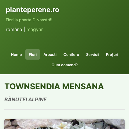
planteperene.ro
Flori la poarta D-voastră!
română |
magyar
Home
Flori
Arbuşti
Conifere
Servicii
Preţuri
Cum comand?
TOWNSENDIA MENSANA
BĂNUȚEI ALPINE